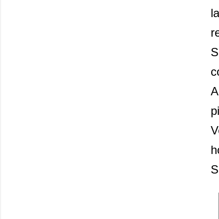
l
r
S
c
A
p
V
h
S