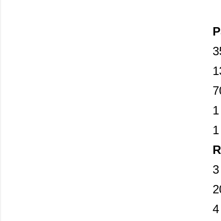
P
3
1
7
1
1
R
3
2
4