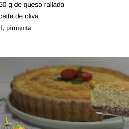
50 g de queso rallado
ceite de oliva
al, pimienta